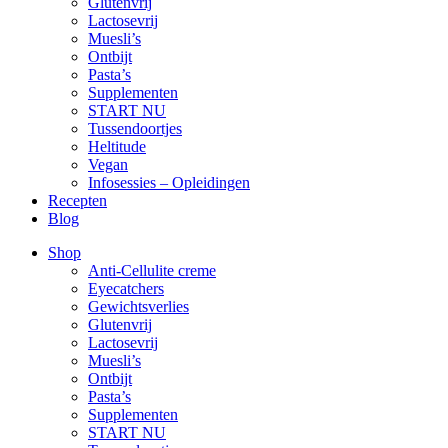
Glutenvrij
Lactosevrij
Muesli’s
Ontbijt
Pasta’s
Supplementen
START NU
Tussendoortjes
Heltitude
Vegan
Infosessies – Opleidingen
Recepten
Blog
Shop
Anti-Cellulite creme
Eyecatchers
Gewichtsverlies
Glutenvrij
Lactosevrij
Muesli’s
Ontbijt
Pasta’s
Supplementen
START NU