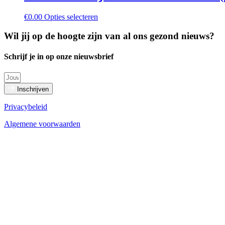
Dit
€
0.00
Opties selecteren
product
heeft
Wil jij op de hoogte zijn van al ons gezond nieuws?
meerdere
variaties.
Schrijf je in op onze nieuwsbrief
Deze
optie
kan
gekozen
Inschrijven
worden
op
Privacybeleid
de
Algemene voorwaarden
productpagina