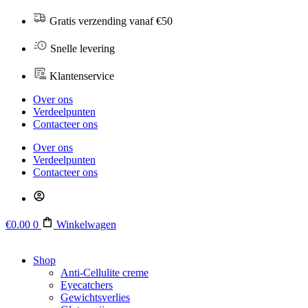
Ga
Gratis verzending vanaf €50
naar
de
Snelle levering
inhoud
Klantenservice
Over ons
Verdeelpunten
Contacteer ons
Over ons
Verdeelpunten
Contacteer ons
€
0.00
0
Winkelwagen
Shop
Anti-Cellulite creme
Eyecatchers
Gewichtsverlies